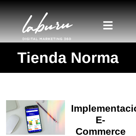
Tienda Norma
Home
Nosotros
Implementaci
Proyectos
E-
Commerce